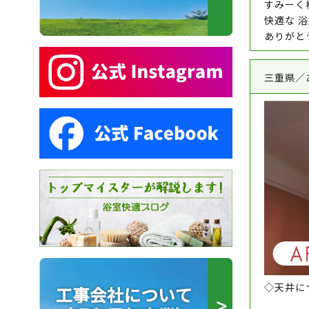
すみーく
快適な 
ありがと
三重県／
◇天井につ