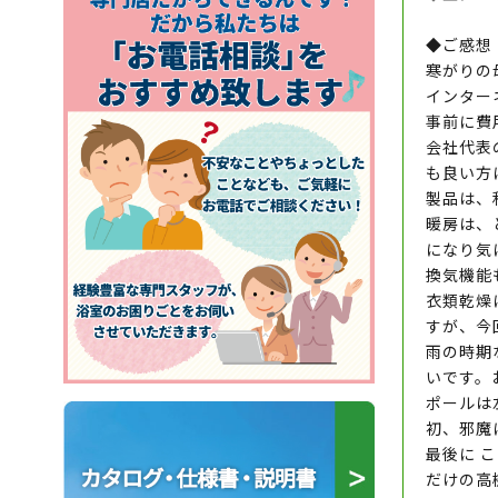
◆ご感想
寒がりの
インター
事前に費
会社代表
も良い方
製品は、
暖房は、
になり気
換気機能
衣類乾燥
すが、今
雨の時期
いです。
ポールは
初、邪魔
最後に 
だけの高