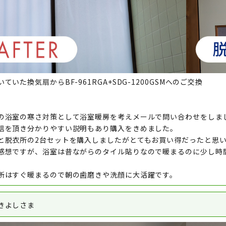
ていた換気扇からBF-961RGA+SDG-1200GSMへのご交換
の浴室の寒さ対策として浴室暖房を考えメールで問い合わせをしま
信を頂き分かりやすい説明もあり購入をきめました。
と脱衣所の2台セットを購入しましたがとてもお買い得だったと思
感想ですが、浴室は昔ながらのタイル貼りなので暖まるのに少し時
所はすぐ暖まるので朝の歯磨きや洗顔に大活躍です。
きよしさま