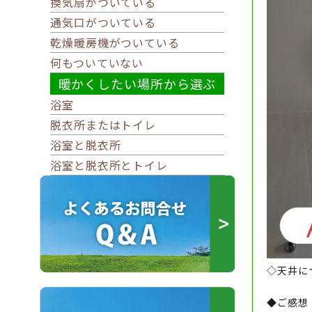
換気扇がついている
通気口がついている
乾燥暖房機がついている
何もついていない
暖かくしたい場所から選ぶ
浴室
脱衣所またはトイレ
浴室と脱衣所
浴室と脱衣所とトイレ
◇天井につ
◆ご感想