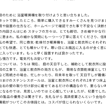
母のために 浴室暖房機を取り付けようと思い立ちました。
ネットで探したところ、簡単に購入できるすみーくさんを見つけま
用や設置の仕方など、ホームページで確認できた事で不安なく決断
の内田さんはじめ スタッフの方々は、とても親切、きめ細やかな
に恵まれ、私の細かな質問にも一つ一つ丁寧に答えてくださり、信
私の希望で、同じ換気·乾燥付き暖房機を、浴室と脱衣所にそれぞれ
とても快適、とても暖かいです。寒い日にお風呂に入るのが全く苦
に入っています。もっと早く設置すれば良かったです。
も強力です。電気代もお安いです。
については、うちは 現在、 庭の天日干しと、補助として脱衣所に
回の工事で、浴室と脱衣所の両方ともが、 簡易な衣類乾燥室として
など雨続きの場合、忙しかったり、将来年を取って 天日干しが難儀と
おまけのステンレスボールは、浴室と脱衣所にそれぞれ1本ずつ床上 1
左右の壁の取り付け部分に載せてあるだけの構造なので、要らない
になるのでは、見苦しいのでは と心配していましたが、杞憂でした
この製品の優秀さは驚きです。失礼ながら 高須産業さんという会社
機能がついてこのお値段とは。コスパが信じられないくらいです。