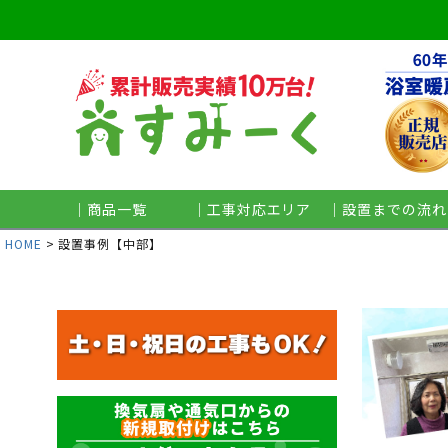
｜商品一覧
｜工事対応エリア
｜設置までの流れ
HOME
設置事例【中部】