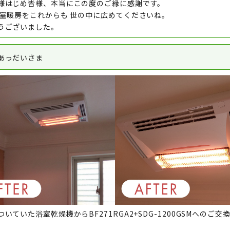
様はじめ皆様、本当にこの度のご縁に感謝です。
浴室暖房をこれからも 世の中に広めてくださいね。
うございました。
あっだいさま
いていた浴室乾燥機からBF271RGA2+SDG-1200GSMへのご交