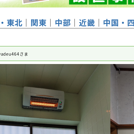
・東北
│
関東
│
中部
│
近畿
│
中国・
adeu464さま