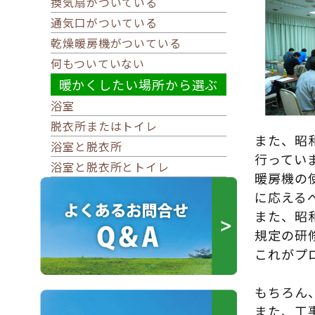
換気扇がついている
通気口がついている
乾燥暖房機がついている
何もついていない
暖かくしたい場所から選ぶ
浴室
脱衣所またはトイレ
また、昭
浴室と脱衣所
行ってい
浴室と脱衣所とトイレ
暖房機の
に応える
また、昭
規定の研
これがプ
もちろん
また、工