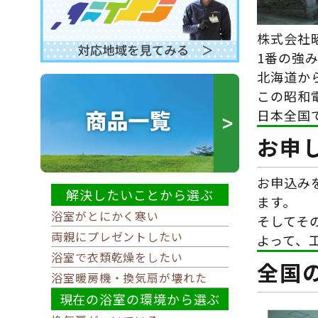
株式会社
1番の強
北海道か
この昭和
日本全国
お申
お申込み
解決したいことから選ぶ
ます。
浴室がとにかく寒い
そしてそ
両親にプレゼントしたい
よって、
浴室で衣類乾燥をしたい
全国
浴室暖房機・換気扇が壊れた
現在の浴室の環境から選ぶ