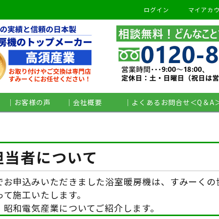
ログイン
マイアカ
検索
｜お客様の声
｜会社概要
｜よくあるお問合せ＜Q＆A
担当者について
でお申込みいただきました浴室暖房機は、すみーくの
って施工いたします。
、昭和電気産業についてご紹介します。