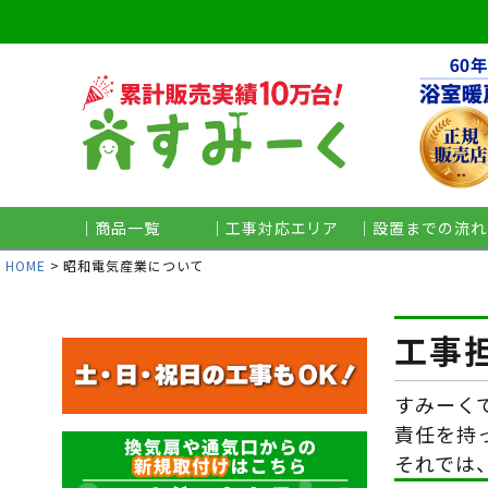
｜商品一覧
｜工事対応エリア
｜設置までの流れ
HOME
昭和電気産業について
工事
すみーく
責任を持
それでは