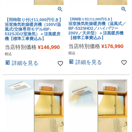
【同時取り付け11,000円引き】
【同時取り付け11,000円引き】
浴室換気乾燥暖房機（温風式／
浴室換気乾燥暖房機（100V/温
BF-532SHD2／ハイパワー
風式/交換専用モデル/BF-
200V／天井型）＋涼風暖房機
532SJD/2室換気）＋涼風暖房
【標準工事費込み】
機【標準工事費込み】
当店特別価格
¥
176,990
当店特別価格
¥
146,990
税込
税込
詳細を見る
詳細を見る