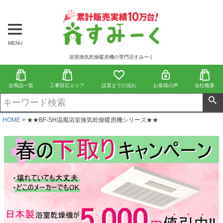
MENU
浴室換気乾燥暖房機の専門店すみーく
全商品一覧
工事対応エリア
設置までの流れ
お客様の声
会社概要
HOME
★★BF-SH温風浴室換気乾燥暖房機シリーズ★★