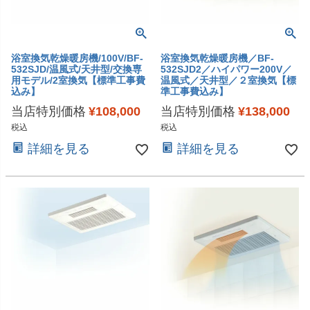
浴室換気乾燥暖房機/100V/BF-
浴室換気乾燥暖房機／BF-
532SJD/温風式/天井型/交換専
532SJD2／ハイパワー200V／
用モデル/2室換気【標準工事費
温風式／天井型／２室換気【標
込み】
準工事費込み】
当店特別価格
¥
108,000
当店特別価格
¥
138,000
税込
税込
詳細を見る
詳細を見る