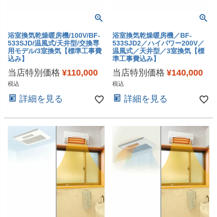
浴室換気乾燥暖房機/100V/BF-
浴室換気乾燥暖房機／BF-
533SJD/温風式/天井型/交換専
533SJD2／ハイパワー200V／
用モデル/3室換気【標準工事費
温風式／天井型／3室換気【標
込み】
準工事費込み】
当店特別価格
¥
110,000
当店特別価格
¥
140,000
税込
税込
詳細を見る
詳細を見る