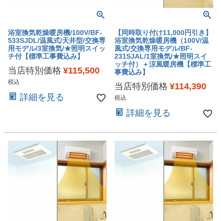
浴室換気乾燥暖房機/100V/BF-
【同時取り付け11,000円引き】
533SJDL/温風式/天井型/交換専
浴室換気乾燥暖房機（100V/温
用モデル/3室換気/★照明スイッ
風式/交換専用モデル/BF-
チ付【標準工事費込み】
231SJAL/1室換気/★照明スイ
ッチ付）＋涼風暖房機【標準工
当店特別価格
¥
115,500
事費込み】
税込
当店特別価格
¥
114,390
詳細を見る
税込
詳細を見る