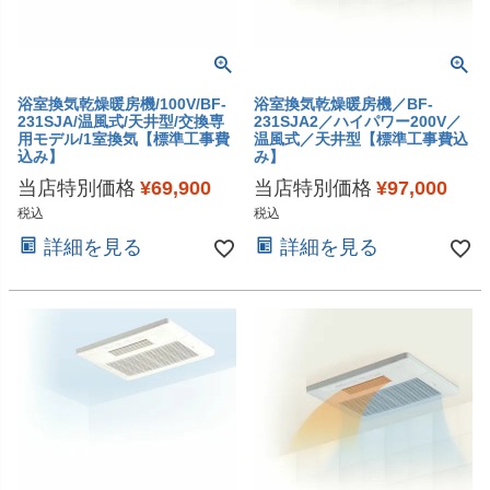
浴室換気乾燥暖房機/100V/BF-
浴室換気乾燥暖房機／BF-
231SJA/温風式/天井型/交換専
231SJA2／ハイパワー200V／
用モデル/1室換気【標準工事費
温風式／天井型【標準工事費込
込み】
み】
当店特別価格
¥
69,900
当店特別価格
¥
97,000
税込
税込
詳細を見る
詳細を見る