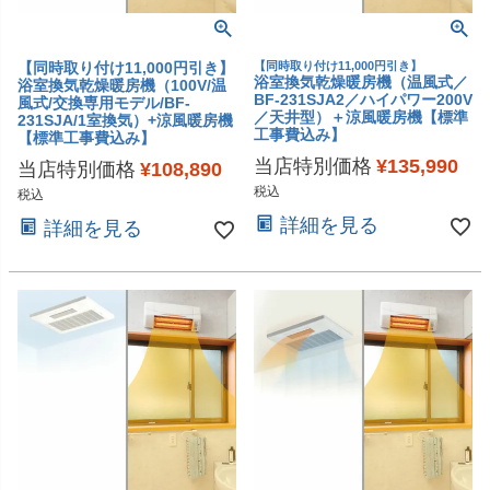
【同時取り付け11,000円引き】
【同時取り付け11,000円引き】
浴室換気乾燥暖房機（温風式／
浴室換気乾燥暖房機（100V/温
BF-231SJA2／ハイパワー200V
風式/交換専用モデル/BF-
／天井型）＋涼風暖房機【標準
231SJA/1室換気）+涼風暖房機
工事費込み】
【標準工事費込み】
当店特別価格
¥
135,990
当店特別価格
¥
108,890
税込
税込
詳細を見る
詳細を見る