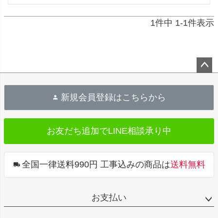
1
件中
1
-
1
件表示
ペ
ー
新規会員登録はこちらから
ジ
ト
お友だち追加で
LINE相談承り中
ッ
プ
へ
全国一律送料990円 工事込みの商品は
送料無料
お支払い