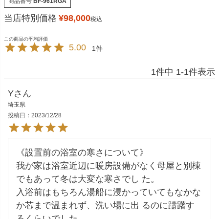
商品番号
BF-961RGA
当店特別価格
¥
98,000
税込
5.00
1
1
件中
1
-
1
件表示
Y
埼玉県
投稿日
2023/12/28
《設置前の浴室の寒さについて》

我が家は浴室近辺に暖房設備がなく母屋と別棟
でもあって冬は大変な寒さでし た。

入浴前はもちろん湯船に浸かっていてもなかな
か芯まで温まれず、洗い場に出 るのに躊躇す
るくらいでした。
