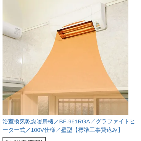
浴室換気乾燥暖房機／BF-961RGA／グラファイトヒ
ーター式／100V仕様／壁型【標準工事費込み】