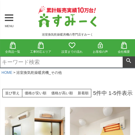
MENU
浴室換気乾燥暖房機の専門店すみーく
全商品一覧
工事対応エリア
設置までの流れ
お客様の声
会社概要
HOME
浴室換気乾燥暖房機_その他
5
件中
1
-
5
件表示
並び替え
価格が安い順
価格が高い順
新着順