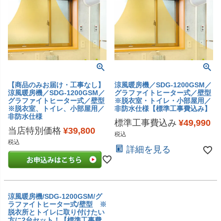
【商品のみお届け・工事なし】
涼風暖房機／SDG-1200GSM／
涼風暖房機／SDG-1200GSM／
グラファイトヒーター式／壁型
グラファイトヒーター式／壁型
※脱衣室・トイレ・小部屋用／
※脱衣室、トイレ、小部屋用／
非防水仕様【標準工事費込み】
非防水仕様
標準工事費込み
¥
49,990
当店特別価格
¥
39,800
税込
税込
詳細を見る
涼風暖房機/SDG-1200GSM/グ
ラファイトヒーター式/壁型 ※
脱衣所とトイレに取り付けたい
方に2台セット！【標準工事費