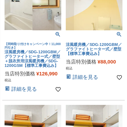
【同時取り付けキャンペーン中！11,000
涼風暖房機／SDG-1200GBM／
円引き】
グラファイトヒーター式／壁型
涼風暖房機／SDG-1200GBM／
【標準工事費込み】
グラファイトヒーター式／壁型
＋脱衣所用涼風暖房機／SDG-
当店特別価格
¥
88,000
1200GSM【標準工事費込み】
税込
当店特別価格
¥
126,990
詳細を見る
税込
詳細を見る