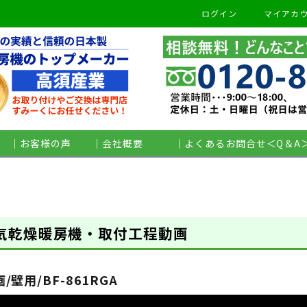
ログイン
マイアカ
検索
｜お客様の声
｜会社概要
｜よくあるお問合せ＜Q＆A
気乾燥暖房機・取付工程動画
/壁用/BF-861RGA