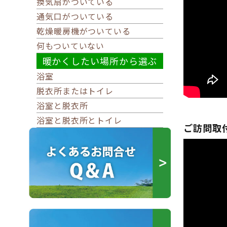
換気扇がついている
通気口がついている
乾燥暖房機がついている
何もついていない
暖かくしたい場所から選ぶ
浴室
脱衣所またはトイレ
浴室と脱衣所
浴室と脱衣所とトイレ
ご訪問取