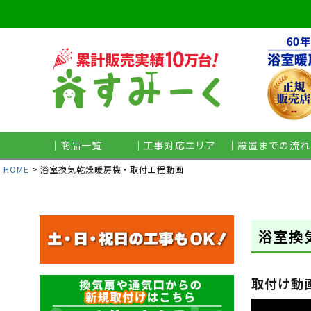
｜商品一覧
｜工事対応エリア
｜設置までの流れ
HOME
浴室換気乾燥暖房機・取付工程動画
浴室換
取付け動画