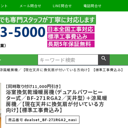
ウント
メール問合せ
LINE問合せ
電話問合せ
＞
）＋涼風暖房機／【現在天井に換気扇が付いている方向け】【標準工事費込み】
【同時取り付け11,000円引き】
浴室換気乾燥暖房機（デュアルパワーヒー
ター式／BF-271RGA2／天井型）＋涼風暖
房機／【現在天井に換気扇が付いている方
向け】【標準工事費込み】
商品番号
dualset_BF-271RGA2_nasi