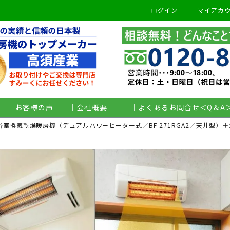
ログイン
マイアカ
検索
｜お客様の声
｜会社概要
｜よくあるお問合せ＜Q＆A
浴室換気乾燥暖房機（デュアルパワーヒーター式／BF-271RGA2／天井型