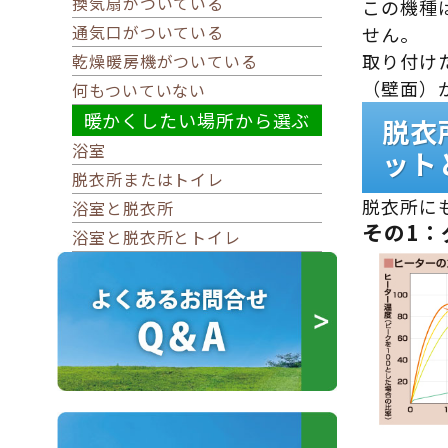
換気扇がついている
この機種
通気口がついている
せん。
取り付け
乾燥暖房機がついている
（壁面）
何もついていない
暖かくしたい場所から選ぶ
脱衣
浴室
ット
脱衣所またはトイレ
脱衣所に
浴室と脱衣所
その1：
浴室と脱衣所とトイレ