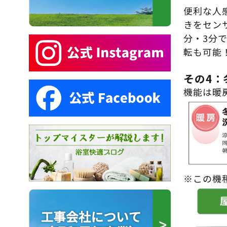
便利な人
きをセン
分・3分
転も可能
その4：
機能は暖
※この機