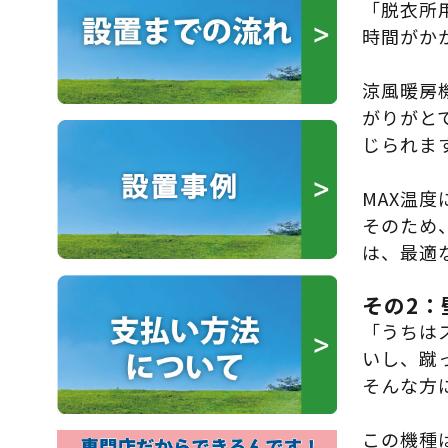
「脱衣所
時間がか
涼風暖房
がりがと
じられま
MAX温
そのため
は、最適
その2：
「うちは
いし、蹴
そんな方
この機種