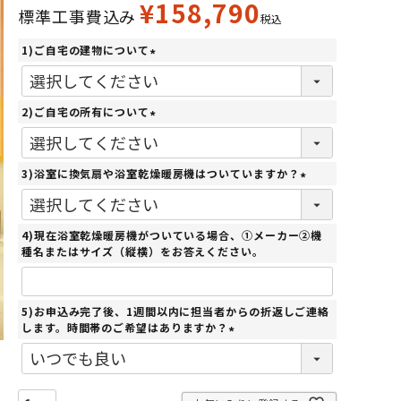
¥
158,790
標準工事費込み
税込
1)ご自宅の建物について
(
必
須
2)ご自宅の所有について
)
(
必
須
3)浴室に換気扇や浴室乾燥暖房機はついていますか？
)
(
必
須
4)現在浴室乾燥暖房機がついている場合、①メーカー②機
)
種名またはサイズ（縦横）をお答えください。
5)お申込み完了後、1週間以内に担当者からの折返しご連絡
します。時間帯のご希望はありますか？
(
必
須
)