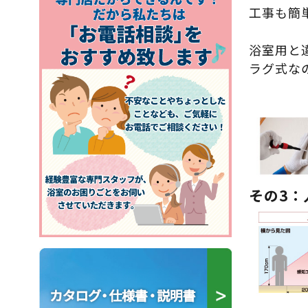
工事も簡
浴室用と
ラグ式な
その3：