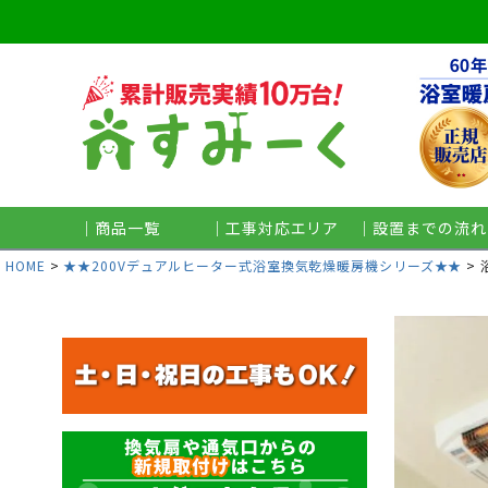
｜商品一覧
｜工事対応エリア
｜設置までの流れ
HOME
★★200Vデュアルヒーター式浴室換気乾燥暖房機シリーズ★★